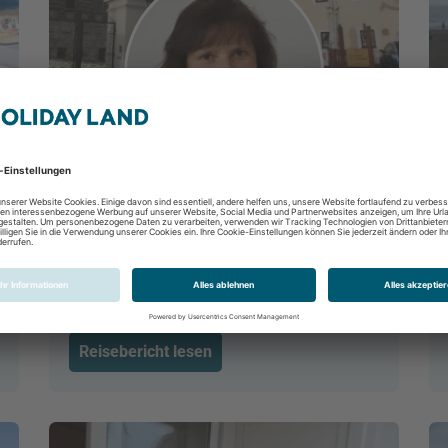
Gruppenreise Silvester in Pilsen
Plzen, Westböhmen, Tschechische
Republik
29.12.2017 - 02.01.2018
Reisebericht lesen