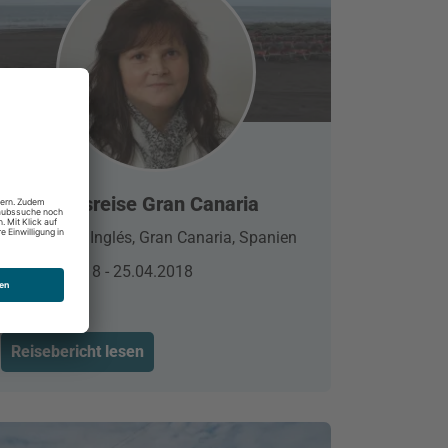
Schulungsreise Gran Canaria
Playa del Inglés, Gran Canaria, Spanien
21.04.2018 - 25.04.2018
Reisebericht lesen