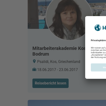
Mitarbeiterakademie Kos und
Bodrum
Psalidi, Kos, Griechenland
18.06.2017 - 23.06.2017
Reisebericht lesen