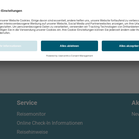
Service
Ak
Reisemonitor
New
Online Check-In Informationen
Reisehinweise