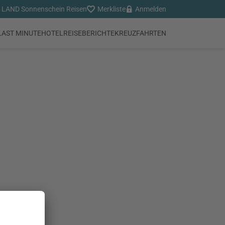
LAND Sonnenschein Reisen
Merkliste
Anmelden
LAST MINUTE
HOTEL
REISEBERICHTE
KREUZFAHRTEN